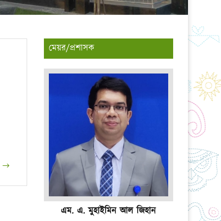
মেয়র/প্রশাসক
এম. এ. মুহাইমিন আল জিহান