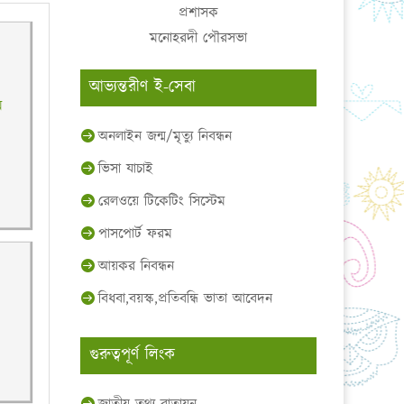
প্রশাসক
মনোহরদী পৌরসভা
আভ্যন্তরীণ ই-সেবা
ম
অনলাইন জন্ম/মৃত্যু নিবন্ধন
ভিসা যাচাই
রেলওয়ে টিকেটিং সিস্টেম
পাসপোর্ট ফরম
আয়কর নিবন্ধন
বিধবা,বয়স্ক,প্রতিবন্ধি ভাতা আবেদন
গুরুত্বপূর্ণ লিংক