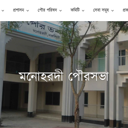
প্রশাসন
পৌর পরিষদ
কমিটি
সেবা সমূহ
প্র
মনোহরদী পৌরসভা