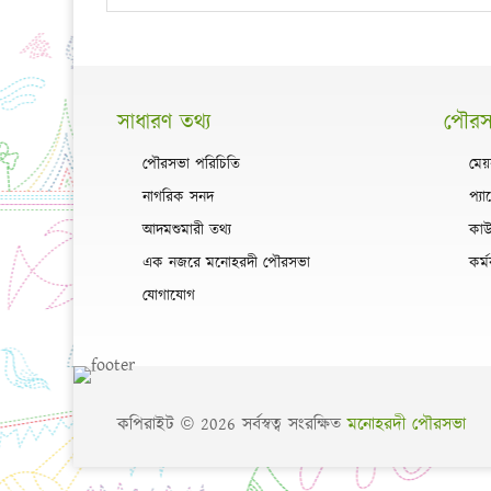
সাধারণ তথ্য
পৌরসভ
পৌরসভা পরিচিতি
মেয়
নাগরিক সনদ
প্য
আদমশুমারী তথ্য
কাউ
এক নজরে মনোহরদী পৌরসভা
কর্ম
যোগাযোগ
কপিরাইট © 2026 সর্বস্বত্ব সংরক্ষিত
মনোহরদী পৌরসভা