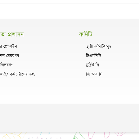
া প্রশাসন
কমিটি
র প্রোফাইল
স্থায়ী কমিটিসমূহ
ানেল মেয়রগণ
টিএলসিসি
ন্সিলরগণ
ড্রব্লিউ সি
কর্তা/ কর্মচারীদের তথ্য
জি আর সি