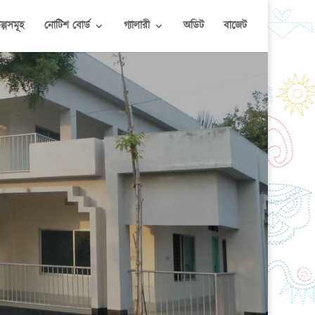
কল্পসমূহ
নোটিশ বোর্ড
গ্যালারী
অডিট
বাজেট