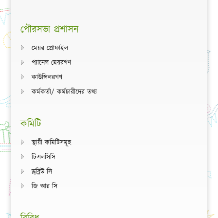
পৌরসভা প্রশাসন
মেয়র প্রোফাইল
প্যানেল মেয়রগণ
কাউন্সিলরগণ
কর্মকর্তা/ কর্মচারীদের তথ্য
কমিটি
স্থায়ী কমিটিসমূহ
টিএলসিসি
ড্রব্লিউ সি
জি আর সি