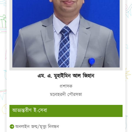
এম. এ. মুহাইমিন আল জিহান
প্রশাসক
মনোহরদী পৌরসভা
আভ্যন্তরীণ ই-সেবা
অনলাইন জন্ম/মৃত্যু নিবন্ধন