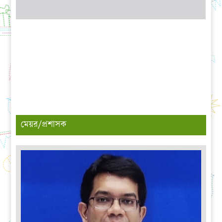
মেয়র/প্রশাসক