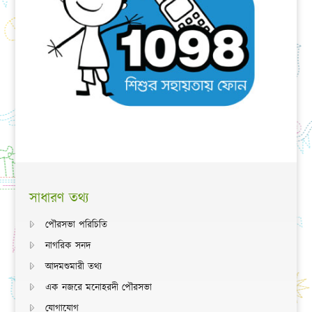
সাধারণ তথ্য
পৌরসভা পরিচিতি
নাগরিক সনদ
আদমশুমারী তথ্য
এক নজরে মনোহরদী পৌরসভা
যোগাযোগ