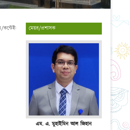
ইনার ছাড়া যত্রতত্র ময়লা/আবর্জনা ফেলবেন না,
মেয়র/প্রশাসক
এম. এ. মুহাইমিন আল জিহান