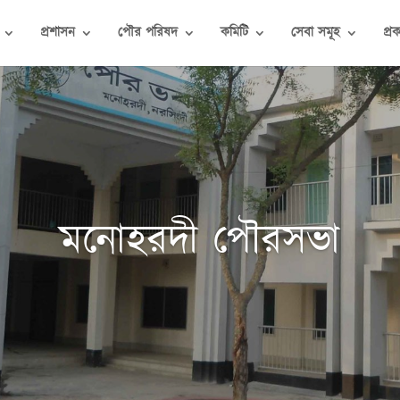
প্রশাসন
পৌর পরিষদ
কমিটি
সেবা সমূহ
প্র
মনোহরদী পৌরসভা