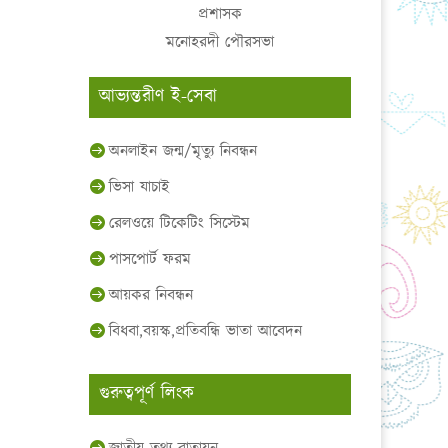
প্রশাসক
মনোহরদী পৌরসভা
আভ্যন্তরীণ ই-সেবা
অনলাইন জন্ম/মৃত্যু নিবন্ধন
ভিসা যাচাই
রেলওয়ে টিকেটিং সিস্টেম
পাসপোর্ট ফরম
আয়কর নিবন্ধন
বিধবা,বয়স্ক,প্রতিবন্ধি ভাতা আবেদন
গুরুত্বপূর্ণ লিংক