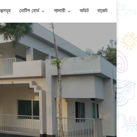
কল্পসমূহ
নোটিশ বোর্ড
গ্যালারী
অডিট
বাজেট