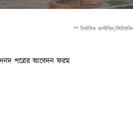
** নির্ধারিত ডাস্টবিন/লিটারবিন/কন্টে
সনদ পত্রের আবেদন ফরম