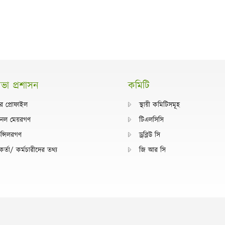
া প্রশাসন
কমিটি
র প্রোফাইল
স্থায়ী কমিটিসমূহ
ানেল মেয়রগণ
টিএলসিসি
ন্সিলরগণ
ড্রব্লিউ সি
কর্তা/ কর্মচারীদের তথ্য
জি আর সি