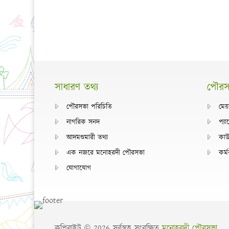
সাধারণ তথ্য
পৌরসভ
পৌরসভা পরিচিতি
মেয়
নাগরিক সনদ
প্য
আদমশুমারী তথ্য
কাউ
এক নজরে মনোহরদী পৌরসভা
কর্ম
যোগাযোগ
কপিরাইট © 2026 সর্বস্বত্ব সংরক্ষিত
মনোহরদী পৌরসভা