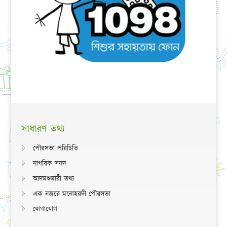
সাধারণ তথ্য
পৌরসভা পরিচিতি
নাগরিক সনদ
আদমশুমারী তথ্য
এক নজরে মনোহরদী পৌরসভা
যোগাযোগ