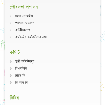
পৌরসভা প্রশাসন
মেয়র প্রোফাইল
প্যানেল মেয়রগণ
কাউন্সিলরগণ
কর্মকর্তা/ কর্মচারীদের তথ্য
কমিটি
স্থায়ী কমিটিসমূহ
টিএলসিসি
ড্রব্লিউ সি
জি আর সি
বিবিধ