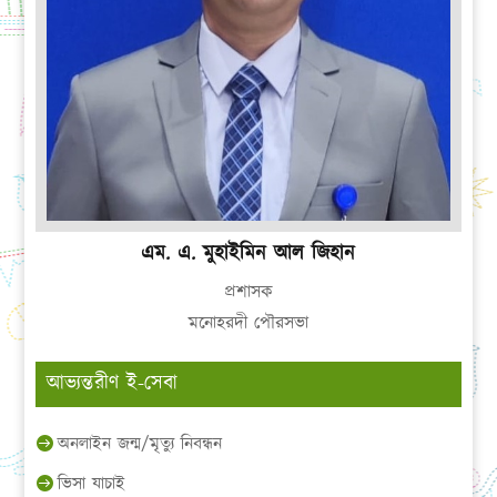
এম. এ. মুহাইমিন আল জিহান
প্রশাসক
মনোহরদী পৌরসভা
আভ্যন্তরীণ ই-সেবা
অনলাইন জন্ম/মৃত্যু নিবন্ধন
ভিসা যাচাই