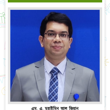
এম. এ. মুহাইমিন আল জিহান