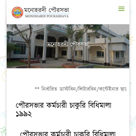
মনোহরদী পৌরসভা
** নির্ধারিত ডাস্টবিন/লিটারবিন/কন্টেইনার ছাড়া যত্রত
পৌরসভার কর্মচারী চাকুরি বিধিমালা
১৯৯২
পৌরসভার কর্মচারী চাকুরি বিধিমালা