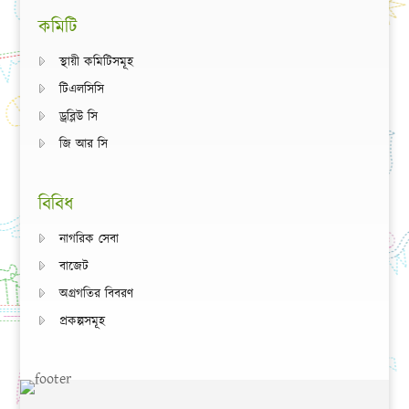
কমিটি
স্থায়ী কমিটিসমূহ
টিএলসিসি
ড্রব্লিউ সি
জি আর সি
বিবিধ
নাগরিক সেবা
বাজেট
অগ্রগতির বিবরণ
প্রকল্পসমূহ