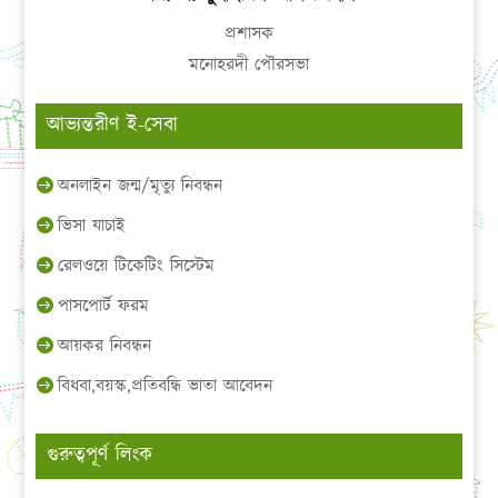
প্রশাসক
মনোহরদী পৌরসভা
আভ্যন্তরীণ ই-সেবা
অনলাইন জন্ম/মৃত্যু নিবন্ধন
ভিসা যাচাই
রেলওয়ে টিকেটিং সিস্টেম
পাসপোর্ট ফরম
আয়কর নিবন্ধন
বিধবা,বয়স্ক,প্রতিবন্ধি ভাতা আবেদন
গুরুত্বপূর্ণ লিংক