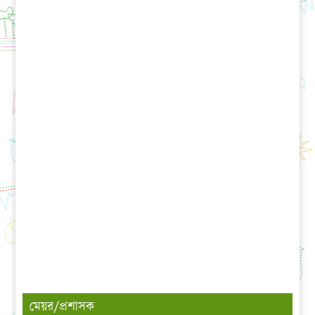
মেয়র/প্রশাসক