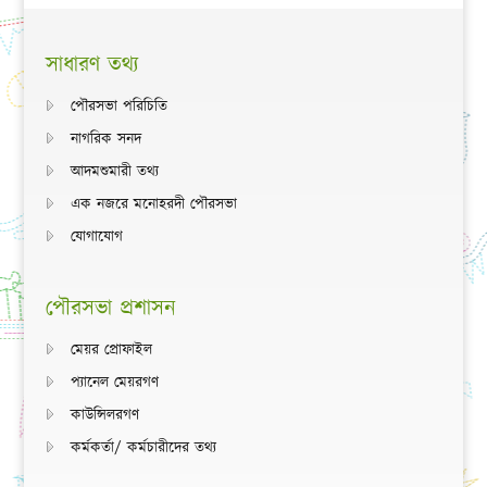
সাধারণ তথ্য
পৌরসভা পরিচিতি
নাগরিক সনদ
আদমশুমারী তথ্য
এক নজরে মনোহরদী পৌরসভা
যোগাযোগ
পৌরসভা প্রশাসন
মেয়র প্রোফাইল
প্যানেল মেয়রগণ
কাউন্সিলরগণ
কর্মকর্তা/ কর্মচারীদের তথ্য