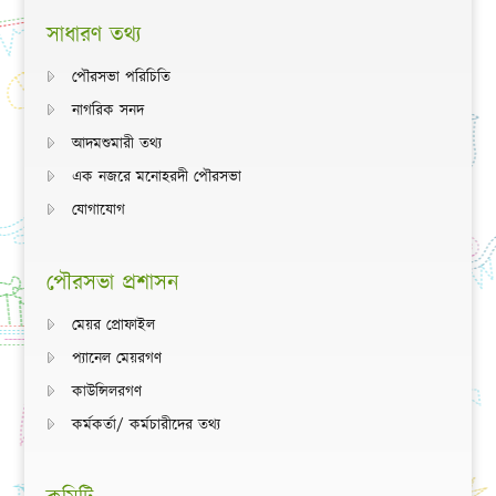
সাধারণ তথ্য
পৌরসভা পরিচিতি
নাগরিক সনদ
আদমশুমারী তথ্য
এক নজরে মনোহরদী পৌরসভা
যোগাযোগ
পৌরসভা প্রশাসন
মেয়র প্রোফাইল
প্যানেল মেয়রগণ
কাউন্সিলরগণ
কর্মকর্তা/ কর্মচারীদের তথ্য