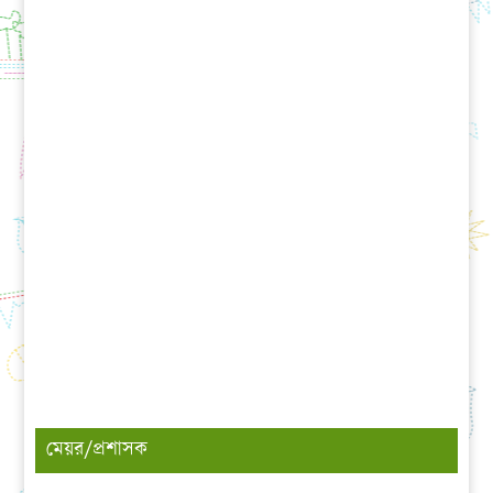
মেয়র/প্রশাসক