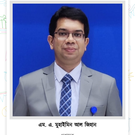
এম. এ. মুহাইমিন আল জিহান