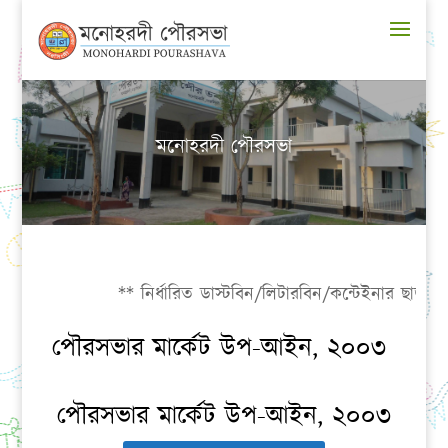
মনোহরদী পৌরসভা
** নির্ধারিত ডাস্টবিন/লিটারবিন/কন্টেইনার ছাড়া যত্র
পৌরসভার মার্কেট উপ-আইন, ২০০৩
পৌরসভার মার্কেট উপ-আইন, ২০০৩