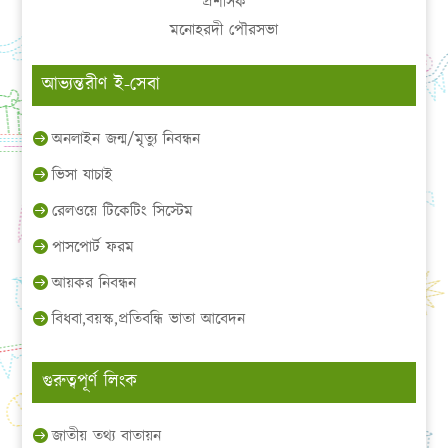
প্রশাসক
মনোহরদী পৌরসভা
আভ্যন্তরীণ ই-সেবা
অনলাইন জন্ম/মৃত্যু নিবন্ধন
ভিসা যাচাই
রেলওয়ে টিকেটিং সিস্টেম
পাসপোর্ট ফরম
আয়কর নিবন্ধন
বিধবা,বয়স্ক,প্রতিবন্ধি ভাতা আবেদন
গুরুত্বপূর্ণ লিংক
জাতীয় তথ্য বাতায়ন