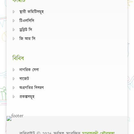
কমিটি
স্থায়ী কমিটিসমূহ
টিএলসিসি
ড্রব্লিউ সি
জি আর সি
বিবিধ
নাগরিক সেবা
বাজেট
অগ্রগতির বিবরণ
প্রকল্পসমূহ
কপিরাইট © 2026 সর্বস্বত্ব সংরক্ষিত
মনোহরদী পৌরসভা