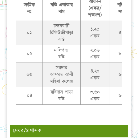
আয়তন
ক্রমিক
বস্তি এলাকার
পরিবার
(একর/
নং
নাম
সংখ্যা
শতাংশ)
চন্দনবাড়ী
১.২৫
০১
রিফিউজীপাড়া
৫১টি
একর
বস্তি
মালিপাড়া
২.০৬
০২
৮৪টি
বস্তি
একর
সরদার
৪.২০
০৩
আসমত আলী
৬০টি
একর
মহিলা কলেজ
রবিদাস পাড়া
৩.৬০
০৪
৬০টি
বস্তি
একর
মেয়র/প্রশাসক