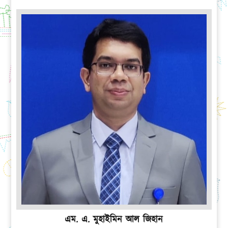
এম. এ. মুহাইমিন আল জিহান