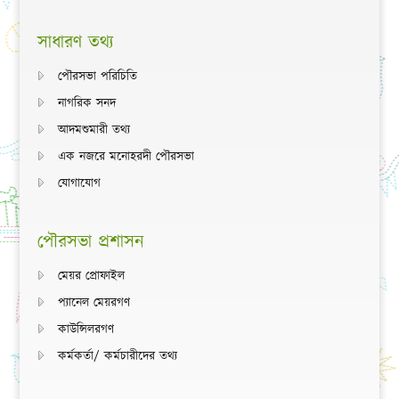
সাধারণ তথ্য
পৌরসভা পরিচিতি
নাগরিক সনদ
আদমশুমারী তথ্য
এক নজরে মনোহরদী পৌরসভা
যোগাযোগ
পৌরসভা প্রশাসন
মেয়র প্রোফাইল
প্যানেল মেয়রগণ
কাউন্সিলরগণ
কর্মকর্তা/ কর্মচারীদের তথ্য