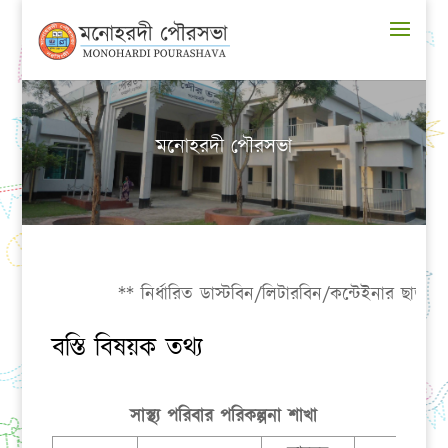
মনোহরদী পৌরসভা
** নির্ধারিত ডাস্টবিন/লিটারবিন/কন্টেইনার ছাড়া যত্রত
বস্তি বিষয়ক তথ্য
সাস্থ্য পরিবার পরিকল্পনা শাখা