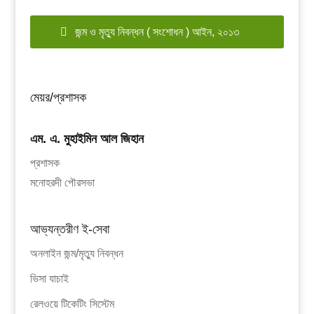
জন্ম ও মৃত্যু নিবন্ধন ( সংশোধন ) আইন, ২০১৩
মেয়র/প্রশাসক
এম. এ. মুহাইমিন আল জিহান
প্রশাসক
মনোহরদী পৌরসভা
আভ্যন্তরীণ ই-সেবা
অনলাইন জন্ম/মৃত্যু নিবন্ধন
ভিসা যাচাই
রেলওয়ে টিকেটিং সিস্টেম