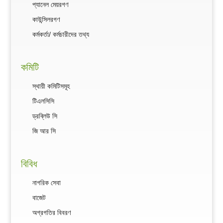
প্যানেল মেয়রগণ
কাউন্সিলরগণ
কর্মকর্তা/ কর্মচারীদের তথ্য
কমিটি
স্থায়ী কমিটিসমূহ
টিএলসিসি
ড্রব্লিউ সি
জি আর সি
বিবিধ
নাগরিক সেবা
বাজেট
অগ্রগতির বিবরণ