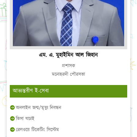
এম. এ. মুহাইমিন আল জিহান
প্রশাসক
মনোহরদী পৌরসভা
আভ্যন্তরীণ ই-সেবা
অনলাইন জন্ম/মৃত্যু নিবন্ধন
ভিসা যাচাই
রেলওয়ে টিকেটিং সিস্টেম