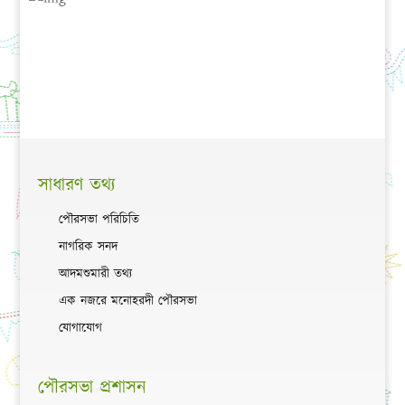
সাধারণ তথ্য
পৌরসভা পরিচিতি
নাগরিক সনদ
আদমশুমারী তথ্য
এক নজরে মনোহরদী পৌরসভা
যোগাযোগ
পৌরসভা প্রশাসন