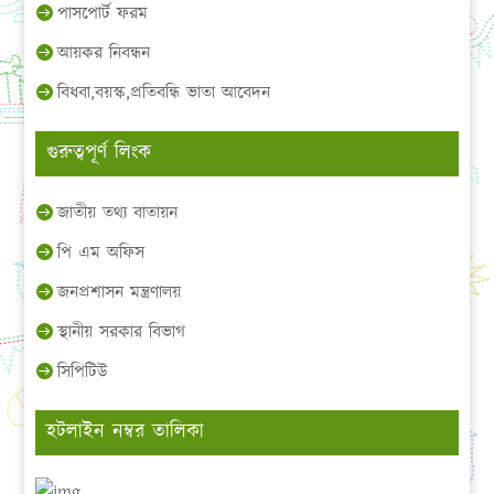
পাসপোর্ট ফরম
আয়কর নিবন্ধন
বিধবা,বয়স্ক,প্রতিবন্ধি ভাতা আবেদন
গুরুত্বপূর্ণ লিংক
জাতীয় তথ্য বাতায়ন
পি এম অফিস
জনপ্রশাসন মন্ত্রণালয়
স্থানীয় সরকার বিভাগ
সিপিটিউ
হটলাইন নম্বর তালিকা