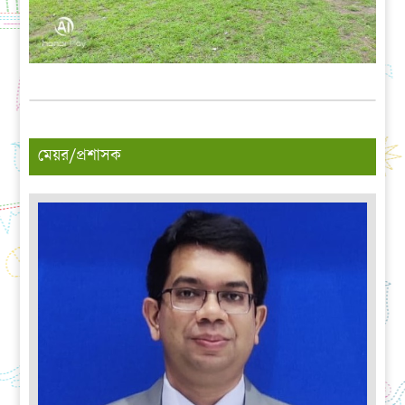
মেয়র/প্রশাসক