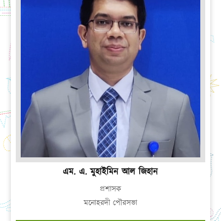
এম. এ. মুহাইমিন আল জিহান
প্রশাসক
মনোহরদী পৌরসভা