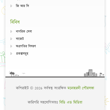
জি আর সি
বিবিধ
নাগরিক সেবা
বাজেট
অগ্রগতির বিবরণ
প্রকল্পসমূহ
কপিরাইট © 2026 সর্বস্বত্ব সংরক্ষিত
মনোহরদী পৌরসভা
কারিগরি সহযোগিতায়ঃ
বিডি এড মিডিয়া