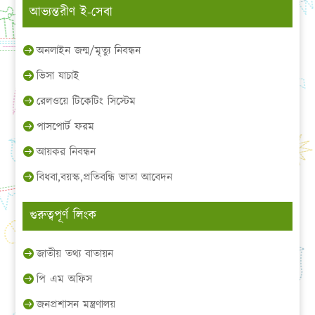
আভ্যন্তরীণ ই-সেবা
অনলাইন জন্ম/মৃত্যু নিবন্ধন
ভিসা যাচাই
রেলওয়ে টিকেটিং সিস্টেম
পাসপোর্ট ফরম
আয়কর নিবন্ধন
বিধবা,বয়স্ক,প্রতিবন্ধি ভাতা আবেদন
গুরুত্বপূর্ণ লিংক
জাতীয় তথ্য বাতায়ন
পি এম অফিস
জনপ্রশাসন মন্ত্রণালয়