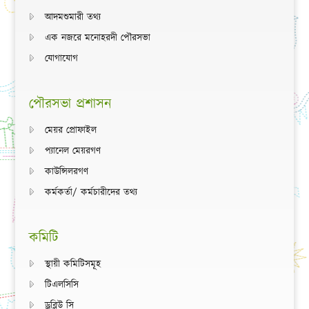
আদমশুমারী তথ্য
এক নজরে মনোহরদী পৌরসভা
যোগাযোগ
পৌরসভা প্রশাসন
মেয়র প্রোফাইল
প্যানেল মেয়রগণ
কাউন্সিলরগণ
কর্মকর্তা/ কর্মচারীদের তথ্য
কমিটি
স্থায়ী কমিটিসমূহ
টিএলসিসি
ড্রব্লিউ সি