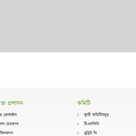
া প্রশাসন
কমিটি
র প্রোফাইল
স্থায়ী কমিটিসমূহ
ানেল মেয়রগণ
টিএলসিসি
ন্সিলরগণ
ড্রব্লিউ সি