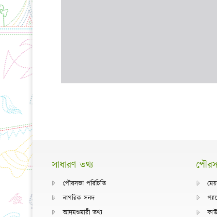
সাধারণ তথ্য
পৌরসভ
পৌরসভা পরিচিতি
মেয়
নাগরিক সনদ
প্য
আদমশুমারী তথ্য
কাউ