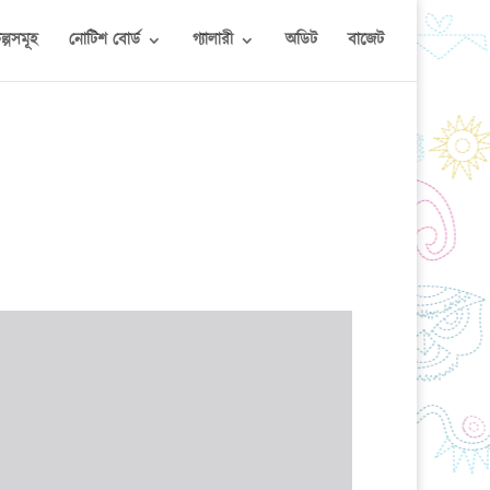
কল্পসমূহ
নোটিশ বোর্ড
গ্যালারী
অডিট
বাজেট