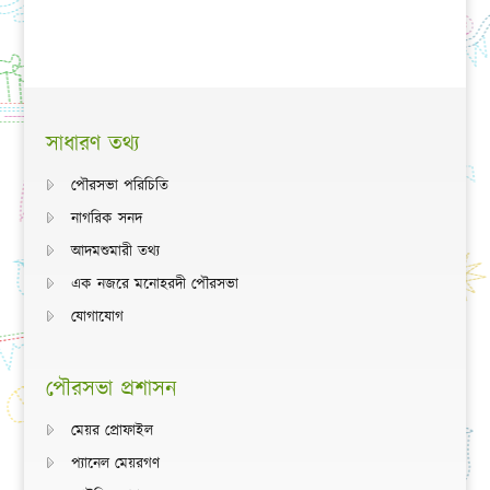
সাধারণ তথ্য
পৌরসভা পরিচিতি
নাগরিক সনদ
আদমশুমারী তথ্য
এক নজরে মনোহরদী পৌরসভা
যোগাযোগ
পৌরসভা প্রশাসন
মেয়র প্রোফাইল
প্যানেল মেয়রগণ