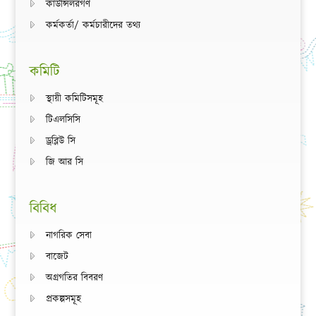
কাউন্সিলরগণ
কর্মকর্তা/ কর্মচারীদের তথ্য
কমিটি
স্থায়ী কমিটিসমূহ
টিএলসিসি
ড্রব্লিউ সি
জি আর সি
বিবিধ
নাগরিক সেবা
বাজেট
অগ্রগতির বিবরণ
প্রকল্পসমূহ