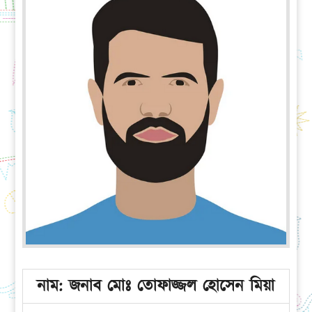
নাম: জনাব মোঃ তোফাজ্জল হোসেন মিয়া