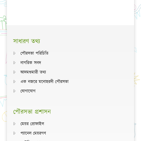
সাধারণ তথ্য
পৌরসভা পরিচিতি
নাগরিক সনদ
আদমশুমারী তথ্য
এক নজরে মনোহরদী পৌরসভা
যোগাযোগ
পৌরসভা প্রশাসন
মেয়র প্রোফাইল
প্যানেল মেয়রগণ