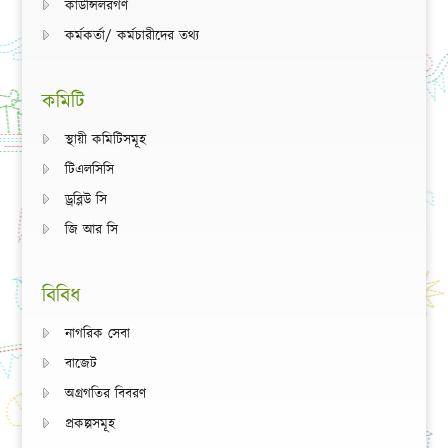
কাউন্সিলরগণ
কর্মকর্তা/ কর্মচারীদের তথ্য
কমিটি
স্থায়ী কমিটিসমূহ
টিএলসিসি
ড্রব্লিউ সি
জি আর সি
বিবিধ
নাগরিক সেবা
বাজেট
অগ্রগতির বিবরণ
প্রকল্পসমূহ